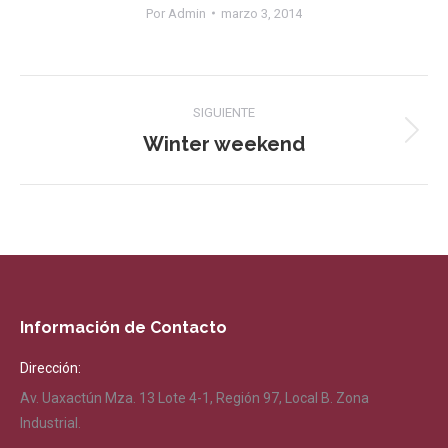
Por
Admin
marzo 3, 2014
Navegación
SIGUIENTE
entre
Winter weekend
Proyecto
siguiente
proyectos
Información de Contacto
Dirección:
Av. Uaxactún Mza. 13 Lote 4-1, Región 97, Local B. Zona
Industrial.