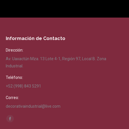
Información de Contacto
Dirección:
Av. Uaxactún Mza. 13 Lote 4-1, Región 97, Local B. Zona
Industrial.
Teléfono:
+52 (998) 843 5291
Correo:
decorativaindustrial@live.com
Encuéntranos en:
Facebook