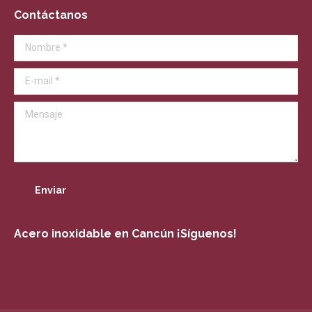
page
Contáctanos
opens
in
Nombre *
new
window
E-mail *
Mensaje
Enviar
Acero inoxidable en Cancún ¡Síguenos!