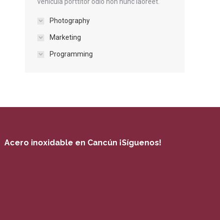
vehicula porttitor odio non nunc laoreet.
Photography
Marketing
Programming
Acero inoxidable en Cancún ¡Síguenos!