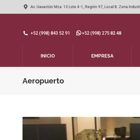
Av. Uaxactún Mza. 13 Lote 4-1, Región 97, Local B. Zona Industr
+52 (998) 843 52 91
+52 (998) 275 82 48
INICIO
EMPRESA
Aeropuerto