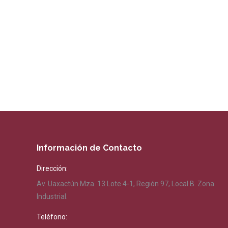
Información de Contacto
Dirección:
Av. Uaxactún Mza. 13 Lote 4-1, Región 97, Local B. Zona
Industrial.
Teléfono: