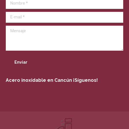
Nombre *
new
window
E-mail *
Mensaje
Enviar
Acero inoxidable en Cancún ¡Síguenos!